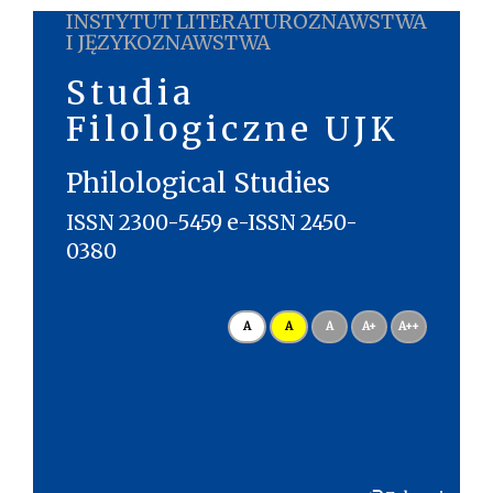
INSTYTUT LITERATUROZNAWSTWA
I JĘZYKOZNAWSTWA
Studia
Filologiczne UJK
Philological Studies
ISSN 2300-5459 e-ISSN 2450-
0380
A
A
A
A+
A++