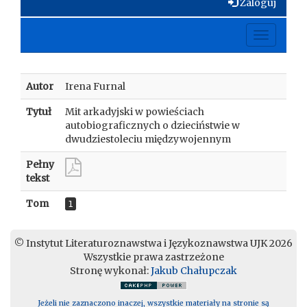
Zaloguj
Toggle
navigati
Autor
Irena Furnal
Tytuł
Mit arkadyjski w powieściach
autobiograficznych o dzieciństwie w
dwudziestoleciu międzywojennym
Pełny
tekst
Tom
1
© Instytut Literaturoznawstwa i Językoznawstwa UJK 2026
Wszystkie prawa zastrzeżone
Stronę wykonał:
Jakub Chałupczak
Jeżeli nie zaznaczono inaczej, wszystkie materiały na stronie są