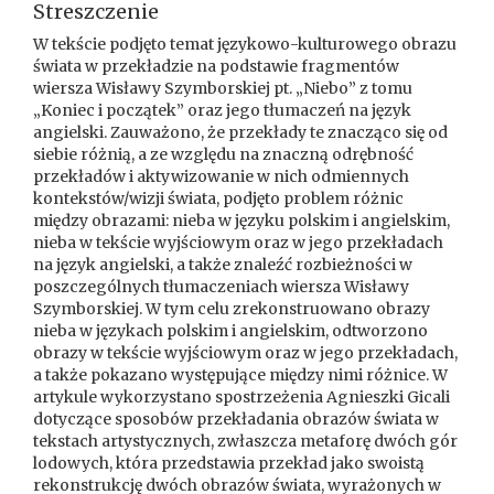
Streszczenie
W tekście podjęto temat językowo-kulturowego obrazu
świata w przekładzie na podstawie fragmentów
wiersza Wisławy Szymborskiej pt. „Niebo” z tomu
„Koniec i początek” oraz jego tłumaczeń na język
angielski. Zauważono, że przekłady te znacząco się od
siebie różnią, a ze względu na znaczną odrębność
przekładów i aktywizowanie w nich odmiennych
kontekstów/wizji świata, podjęto problem różnic
między obrazami: nieba w języku polskim i angielskim,
nieba w tekście wyjściowym oraz w jego przekładach
na język angielski, a także znaleźć rozbieżności w
poszczególnych tłumaczeniach wiersza Wisławy
Szymborskiej. W tym celu zrekonstruowano obrazy
nieba w językach polskim i angielskim, odtworzono
obrazy w tekście wyjściowym oraz w jego przekładach,
a także pokazano występujące między nimi różnice. W
artykule wykorzystano spostrzeżenia Agnieszki Gicali
dotyczące sposobów przekładania obrazów świata w
tekstach artystycznych, zwłaszcza metaforę dwóch gór
lodowych, która przedstawia przekład jako swoistą
rekonstrukcję dwóch obrazów świata, wyrażonych w