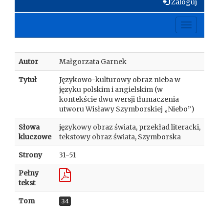
Zaloguj
Toggle
navigati
Autor
Małgorzata Garnek
Tytuł
Językowo-kulturowy obraz nieba w
języku polskim i angielskim (w
kontekście dwu wersji tłumaczenia
utworu Wisławy Szymborskiej „Niebo”)
Słowa
językowy obraz świata, przekład literacki,
kluczowe
tekstowy obraz świata, Szymborska
Strony
31-51
Pełny
tekst
Tom
34