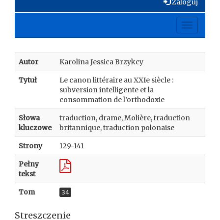
Zaloguj
Toggle
navigati
Autor
Karolina Jessica Brzykcy
Tytuł
Le canon littéraire au XXIe siècle :
subversion intelligente et la
consommation de l’orthodoxie
Słowa
traduction, drame, Molière, traduction
kluczowe
britannique, traduction polonaise
Strony
129-141
Pełny
tekst
Tom
34
Streszczenie