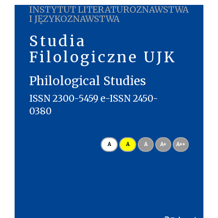
INSTYTUT LITERATUROZNAWSTWA
I JĘZYKOZNAWSTWA
Studia
Filologiczne UJK
Philological Studies
ISSN 2300-5459 e-ISSN 2450-
0380
A
A
A
A+
A++