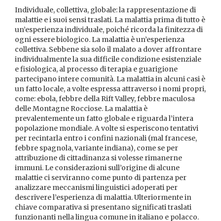
Individuale, collettiva, globale: la rappresentazione di
malattie e i suoi sensi traslati. La malattia prima di tutto è
un’esperienza individuale, poiché ricorda la finitezza di
ogni essere biologico. La malattia è un’esperienza
collettiva. Sebbene sia solo il malato a dover affrontare
individualmente la sua difficile condizione esistenziale
e fisiologica, al processo di terapia e guarigione
partecipano intere comunità. La malattia in alcuni casi è
un fatto locale, a volte espressa attraverso i nomi propri,
come: ebola, febbre della Rift Valley, febbre maculosa
delle Montagne Rocciose. La malattia è
prevalentemente un fatto globale e riguarda l’intera
popolazione mondiale. A volte si esperiscono tentativi
per recintarla entro i confini nazionali (mal francese,
febbre spagnola, variante indiana), come se per
attribuzione di cittadinanza si volesse rimanerne
immuni. Le considerazioni sull’origine di alcune
malattie ci serviranno come punto di partenza per
analizzare meccanismi linguistici adoperati per
descrivere l’esperienza di malattia. Ulteriormente in
chiave comparativa si presentano significati traslati
funzionanti nella lingua comune in italiano e polacco.