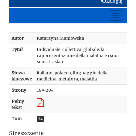
Zaloguj
Toggle
navigati
Autor
Katarzyna Maniowska
Tytuł
Individuale, collettiva, globale: la
rappresentazione della malattia e i suoi
sensi traslati
Słowa
italiano, polacco, linguaggio della
kluczowe
medicina, metafora, malattia
Strony
189-204
Pełny
tekst
Tom
34
Streszczenie