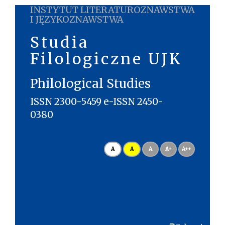
INSTYTUT LITERATUROZNAWSTWA
I JĘZYKOZNAWSTWA
Studia
Filologiczne UJK
Philological Studies
ISSN 2300-5459 e-ISSN 2450-
0380
A
A
A
A+
A++