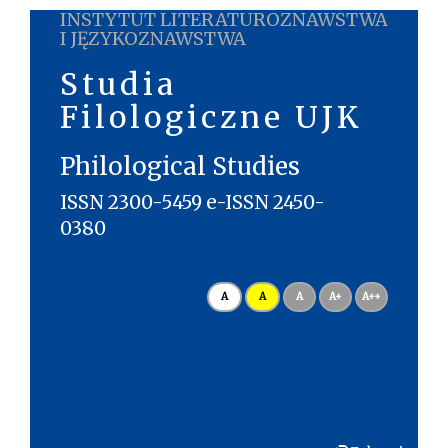
INSTYTUT LITERATUROZNAWSTWA
I JĘZYKOZNAWSTWA
Studia
Filologiczne UJK
Philological Studies
ISSN 2300-5459 e-ISSN 2450-
0380
A
A
A
A+
A++