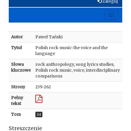
Zaloguj
Toggle
navigati
Autor
Paweł Tański
Tytuł
Polish rock music: the voice and the
language
Słowa
rock anthropology, song lyrics studies,
kluczowe
Polish rock music, voice, interdisciplinary
comparisons
Strony
239-262
Pełny
tekst
Tom
34
Streszczenie