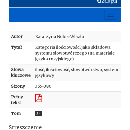
Zaloguj
Toggle
navigati
Autor
Katarzyna Nobis-Wlazło
Tytuł
Kategoria ilościowości jako składowa
systemu słowotwórczego (na materiale
języka rosyjskiego)
Słowa
ilość, ilościowość, słowotwórstwo, system
kluczowe
językowy
Strony
365-380
Pełny
tekst
Tom
34
Streszczenie