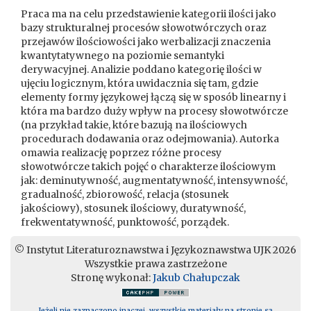
Praca ma na celu przedstawienie kategorii ilości jako
bazy strukturalnej procesów słowotwórczych oraz
przejawów ilościowości jako werbalizacji znaczenia
kwantytatywnego na poziomie semantyki
derywacyjnej. Analizie poddano kategorię ilości w
ujęciu logicznym, która uwidacznia się tam, gdzie
elementy formy językowej łączą się w sposób linearny i
która ma bardzo duży wpływ na procesy słowotwórcze
(na przykład takie, które bazują na ilościowych
procedurach dodawania oraz odejmowania). Autorka
omawia realizację poprzez różne procesy
słowotwórcze takich pojęć o charakterze ilościowym
jak: deminutywność, augmentatywność, intensywność,
gradualność, zbiorowość, relacja (stosunek
jakościowy), stosunek ilościowy, duratywność,
frekwentatywność, punktowość, porządek.
© Instytut Literaturoznawstwa i Językoznawstwa UJK 2026
Wszystkie prawa zastrzeżone
Stronę wykonał:
Jakub Chałupczak
Jeżeli nie zaznaczono inaczej, wszystkie materiały na stronie są