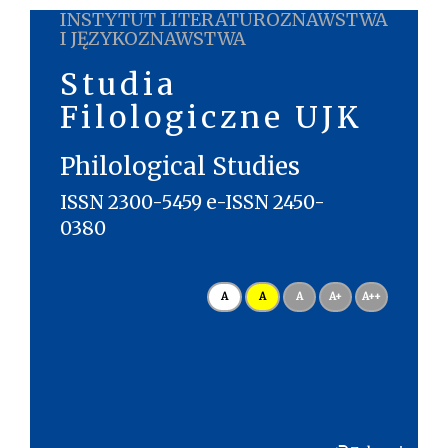
INSTYTUT LITERATUROZNAWSTWA
I JĘZYKOZNAWSTWA
Studia
Filologiczne UJK
Philological Studies
ISSN 2300-5459 e-ISSN 2450-
0380
A
A
A
A+
A++