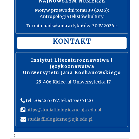
NAJNOWSZYM NUMERZE
Motyw przewodni tomu 39 (2026):
Antropologia tekstów kultury.
Termin nadsyłania artykułów: 30 IV 2026 r.
KONTAKT
Instytut Literaturoznawstwa i
Językoznawstwa
Uniwersytetu Jana Kochanowskiego
25-406 Kielce, ul. Uniwersytecka 17
tel. 504 265 077; tel. 41 349 71 20
https://studiafilologiczne.ujk.edu.pl
studia.filologiczne@ujk.edu.pl
;