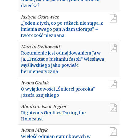
dziecka?
Justyna Cedrowicz
„Jeden z tych, co po różach nie stąpa, z
imienia swego pan Adam Ciompa” –
twórczość nieznana.
Marcin Dzikowski
Rozumienie jest odnajdowaniem Ja w
Ja. „Traktat o łuskaniu fasoli” Wiesława
Myśliwskiego jako powieść
hermeneutyczna
Iwona Gralak
O wyjątkowości „Śmierci proroka”
Józefa Szujskiego
Abraham Isaac Ingber
Righteous Gentiles During the
Holocaust
Iwona Mityk
Wielość odmian gatunkowych w