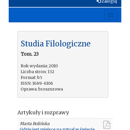
Zaloguj
Toggle
navigati
Studia Filologiczne
Tom. 23
Rok wydania: 2010
Liczba stron: 132
Format: b5
ISSN: 1689-6106
Oprawa: broszurowa
Artykuły i rozprawy
Marta Bolińska
Gdzie jest miejsce na rytuał w świecie