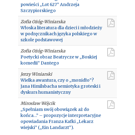
powieści „Lot 627” Andrzeja
Szczypiorskiego
Zofia Ożóg-Winiarska
Włoska literatura dla dzieci i młodzieży
w podręcznikach języka polskiego w
szkole podstawowej
Zofia Ożóg-Winiarska
Poetycki obraz Beatrycze w „Boskiej
komedii” Dantego
Jerzy Winiarski
Wielka awantura, czy o „monidło”?
Jana Himilsbacha semiotyka groteski i
dyskurs humanistyczny
Mirosław Wójcik
„Spełniam swój obowiązek aż do
końca…” – propozycje interpretacyjne
opowiadania Franza Kafki „Lekarz
wiejski” („Ein Landarzt”).