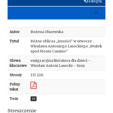
Zaloguj
Toggle
navigati
Autor
Bożena Olszewska
Tytuł
Różne oblicza „inności” w utworze
Wiesława Antoniego Lasockiego „Wojtek
spod Monte Cassino”
Słowa
emigracyjna literatura dla dzieci –
kluczowe
Wiesław Antoni Lasocki – Inny
Strony
111-128
Pełny
tekst
Tom
35
Streszczenie