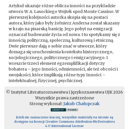
Artykuł ukazuje różne oblicza inności na przykładzie
utworu W. A. Lasockiego Wojtek spod Monte Cassino. W
pierwszej kolejności autorka skupia się na postaci
autora, który jako były żołnierz Andersa został skazany
w kraju na pisarską banicję. Jego pobyt na emigracji
oznaczał budowanie życia od nowa. I tu spotykamy się z
innością polityczną, społeczną, kulturową i etniczną.
Dwie pierwsze dają o sobie znać w utworze, który
domaga się uruchomienia kontekstu historycznego,
socjologicznego, politycznego i emigracyjnego. I
wreszcie trzeci element egzemplifikacji dotyczy
bohatera – jego Inności, odmienności, ale też obcości i
swojskości, które implikują różne typy Inności –
intelektualnej, fizycznej, psychicznej.
© Instytut Literaturoznawstwa i Językoznawstwa UJK 2026
Wszystkie prawa zastrzeżone
Stronę wykonał:
Jakub Chałupczak
Jeżeli nie zaznaczono inaczej, wszystkie materiały na stronie są
dostępne na licencji Creative Commons Attribution-NoDerivatives
4.0 International License