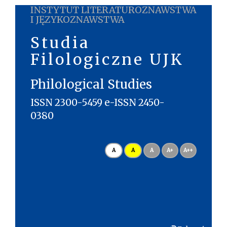
INSTYTUT LITERATUROZNAWSTWA
I JĘZYKOZNAWSTWA
Studia
Filologiczne UJK
Philological Studies
ISSN 2300-5459 e-ISSN 2450-
0380
A
A
A
A+
A++