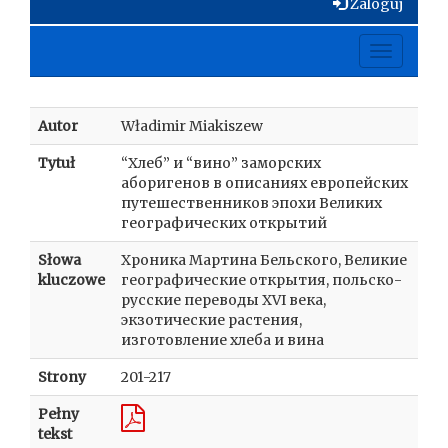
Zaloguj
Toggle
navigati
Autor
Władimir Miakiszew
Tytuł
“Хлеб” и “вино” заморских
аборигенов в описаниях европейских
путешественников эпохи Великих
географических открытий
Słowa
Хроника Мартина Бельского, Великие
kluczowe
географические открытия, польско-
русские переводы XVI века,
экзотические растения,
изготовление хлеба и вина
Strony
201-217
Pełny
tekst