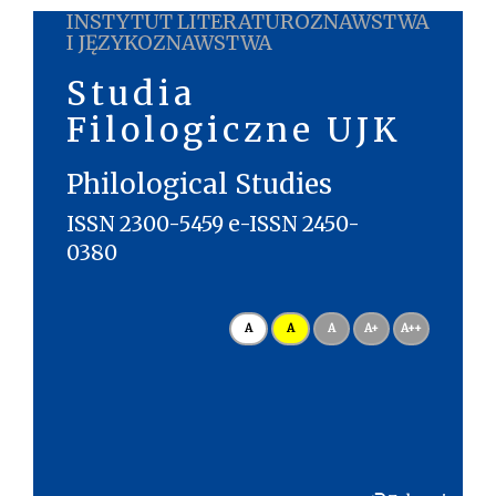
INSTYTUT LITERATUROZNAWSTWA
I JĘZYKOZNAWSTWA
Studia
Filologiczne UJK
Philological Studies
ISSN 2300-5459 e-ISSN 2450-
0380
A
A
A
A+
A++