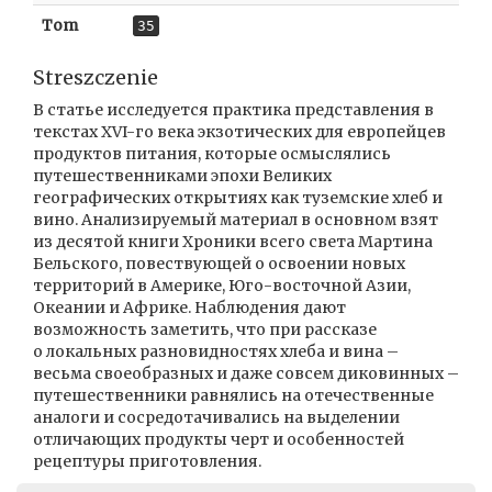
Tom
35
Streszczenie
В статье исследуется практика представления в
текстах XVI-го века экзотических для европейцев
продуктов питания, которые осмыслялись
путешественниками эпохи Великих
географических открытиях как туземские хлеб и
вино. Анализируемый материал в основном взят
из десятой книги Хроники всего света Мартина
Бельского, повествующей о освоении новых
территорий в Америке, Юго-восточной Азии,
Океании и Африке. Наблюдения дают
возможность заметить, что при рассказе
о локальных разновидностях хлеба и вина –
весьма своеобразных и даже совсем диковинных –
путешественники равнялись на отечественные
аналоги и сосредотачивались на выделении
отличающих продукты черт и особенностей
рецептуры приготовления.