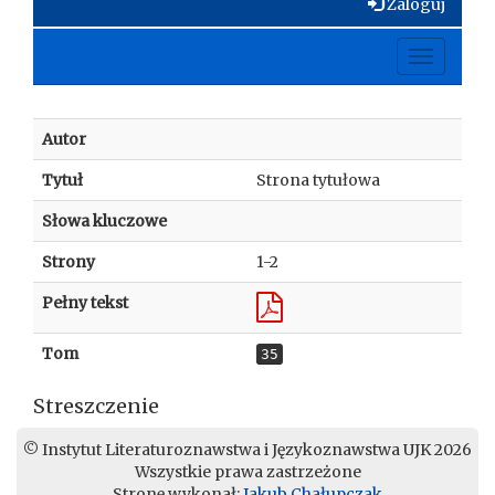
Zaloguj
Toggle
navigati
Autor
Tytuł
Strona tytułowa
Słowa kluczowe
Strony
1-2
Pełny tekst
Tom
35
Streszczenie
© Instytut Literaturoznawstwa i Językoznawstwa UJK 2026
Wszystkie prawa zastrzeżone
Stronę wykonał:
Jakub Chałupczak