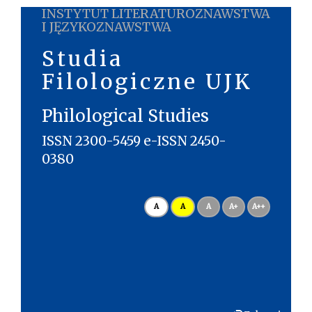
INSTYTUT LITERATUROZNAWSTWA
I JĘZYKOZNAWSTWA
Studia
Filologiczne UJK
Philological Studies
ISSN 2300-5459 e-ISSN 2450-
0380
A
A
A
A+
A++