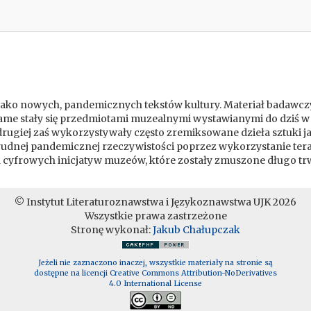
jako nowych, pandemicznych tekstów kultury. Materiał badawczy s
, same stały się przedmiotami muzealnymi wystawianymi do dz
z drugiej zaś wykorzystywały często zremiksowane dzieła sztuki
 trudnej pandemicznej rzeczywistości poprzez wykorzystanie tera
iza cyfrowych inicjatyw muzeów, które zostały zmuszone długo
© Instytut Literaturoznawstwa i Językoznawstwa UJK 2026
Wszystkie prawa zastrzeżone
Stronę wykonał:
Jakub Chałupczak
Jeżeli nie zaznaczono inaczej, wszystkie materiały na stronie są
dostępne na licencji Creative Commons Attribution-NoDerivatives
4.0 International License