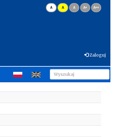
A
A
A
A+
A++
Zaloguj