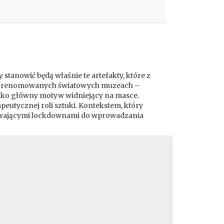
tanowić będą właśnie te artefakty, które z
iś w renomowanych światowych muzeach –
 jako główny motyw widniejący na masce.
peutycznej roli sztuki. Kontekstem, który
 trwającymi lockdownami do wprowadzania