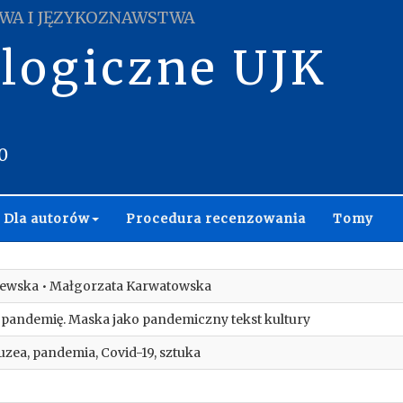
WA I JĘZYKOZNAWSTWA
ologiczne UJK
0
Dla autorów
Procedura recenzowania
Tomy
ewska • Małgorzata Karwatowska
 pandemię. Maska jako pandemiczny tekst kultury
zea, pandemia, Covid-19, sztuka