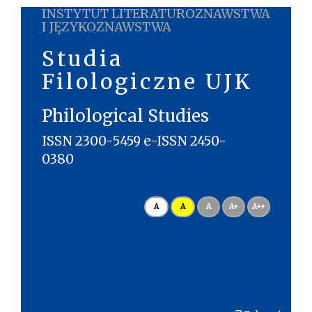
INSTYTUT LITERATUROZNAWSTWA
I JĘZYKOZNAWSTWA
Studia
Filologiczne UJK
Philological Studies
ISSN 2300-5459 e-ISSN 2450-
0380
A
A
A
A+
A++