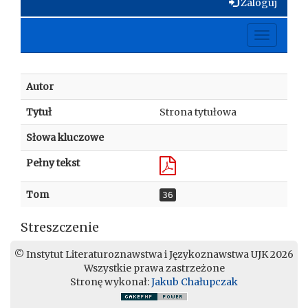
Zaloguj
Toggle
navigati
Autor
Tytuł
Strona tytułowa
Słowa kluczowe
Pełny tekst
Tom
36
Streszczenie
© Instytut Literaturoznawstwa i Językoznawstwa UJK 2026
Wszystkie prawa zastrzeżone
Stronę wykonał:
Jakub Chałupczak