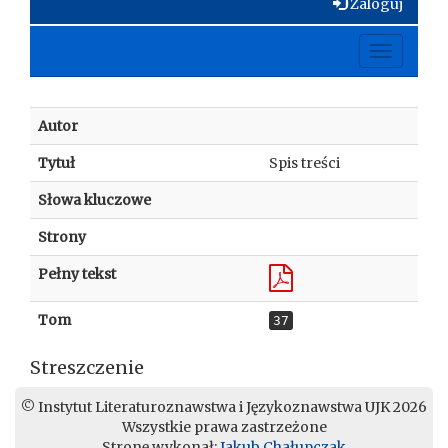
Zaloguj
Toggle
navigati
Autor
Tytuł
Spis treści
Słowa kluczowe
Strony
Pełny tekst
Tom
37
Streszczenie
© Instytut Literaturoznawstwa i Językoznawstwa UJK 2026
Wszystkie prawa zastrzeżone
Stronę wykonał:
Jakub Chałupczak