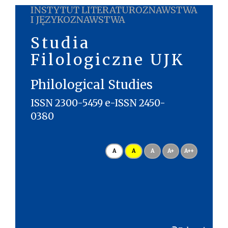
INSTYTUT LITERATUROZNAWSTWA
I JĘZYKOZNAWSTWA
Studia
Filologiczne UJK
Philological Studies
ISSN 2300-5459 e-ISSN 2450-
0380
A
A
A
A+
A++