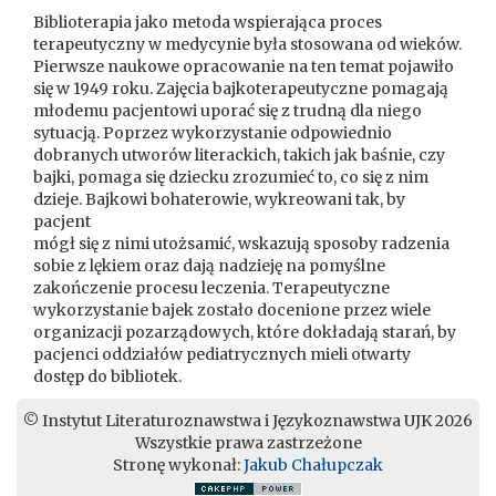
Biblioterapia jako metoda wspierająca proces
terapeutyczny w medycynie była stosowana od wieków.
Pierwsze naukowe opracowanie na ten temat pojawiło
się w 1949 roku. Zajęcia bajkoterapeutyczne pomagają
młodemu pacjentowi uporać się z trudną dla niego
sytuacją. Poprzez wykorzystanie odpowiednio
dobranych utworów literackich, takich jak baśnie, czy
bajki, pomaga się dziecku zrozumieć to, co się z nim
dzieje. Bajkowi bohaterowie, wykreowani tak, by
pacjent
mógł się z nimi utożsamić, wskazują sposoby radzenia
sobie z lękiem oraz dają nadzieję na pomyślne
zakończenie procesu leczenia. Terapeutyczne
wykorzystanie bajek zostało docenione przez wiele
organizacji pozarządowych, które dokładają starań, by
pacjenci oddziałów pediatrycznych mieli otwarty
dostęp do bibliotek.
© Instytut Literaturoznawstwa i Językoznawstwa UJK 2026
Wszystkie prawa zastrzeżone
Stronę wykonał:
Jakub Chałupczak