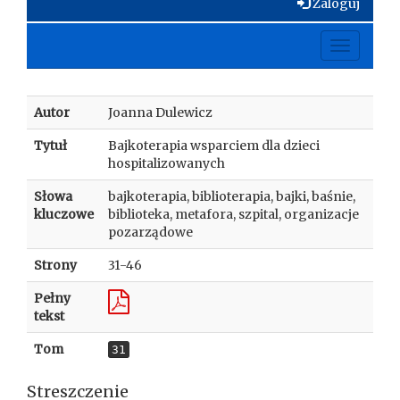
Zaloguj
Toggle
navigati
Autor
Joanna Dulewicz
Tytuł
Bajkoterapia wsparciem dla dzieci
hospitalizowanych
Słowa
bajkoterapia, biblioterapia, bajki, baśnie,
kluczowe
biblioteka, metafora, szpital, organizacje
pozarządowe
Strony
31-46
Pełny
tekst
Tom
31
Streszczenie