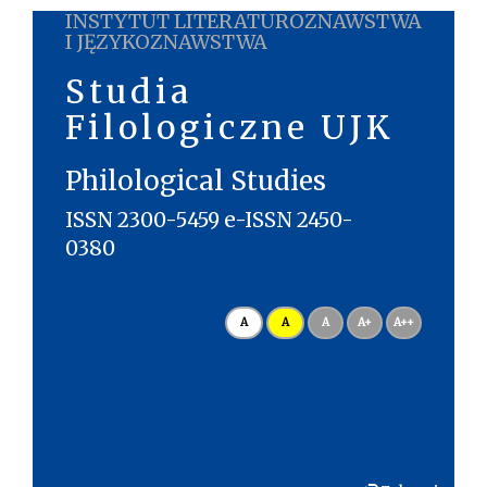
INSTYTUT LITERATUROZNAWSTWA
I JĘZYKOZNAWSTWA
Studia
Filologiczne UJK
Philological Studies
ISSN 2300-5459 e-ISSN 2450-
0380
A
A
A
A+
A++