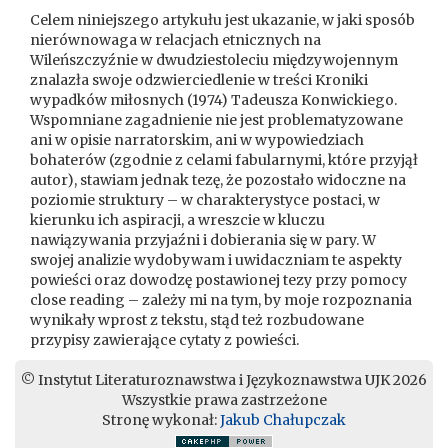
Celem niniejszego artykułu jest ukazanie, w jaki sposób
nierównowaga w relacjach etnicznych na
Wileńszczyźnie w dwudziestoleciu międzywojennym
znalazła swoje odzwierciedlenie w treści Kroniki
wypadków miłosnych (1974) Tadeusza Konwickiego.
Wspomniane zagadnienie nie jest problematyzowane
ani w opisie narratorskim, ani w wypowiedziach
bohaterów (zgodnie z celami fabularnymi, które przyjął
autor), stawiam jednak tezę, że pozostało widoczne na
poziomie struktury – w charakterystyce postaci, w
kierunku ich aspiracji, a wreszcie w kluczu
nawiązywania przyjaźni i dobierania się w pary. W
swojej analizie wydobywam i uwidaczniam te aspekty
powieści oraz dowodzę postawionej tezy przy pomocy
close reading – zależy mi na tym, by moje rozpoznania
wynikały wprost z tekstu, stąd też rozbudowane
przypisy zawierające cytaty z powieści.
© Instytut Literaturoznawstwa i Językoznawstwa UJK 2026
Wszystkie prawa zastrzeżone
Stronę wykonał:
Jakub Chałupczak