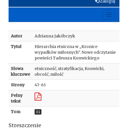
Zaloguj
Toggle
navigati
Autor
Adrianna Jakóbczyk
Tytuł
Hierarchia etniczna w „Kronice
wypadków miłosnych”. Nowe odczytanie
powieści Tadeusza Konwickiego
Słowa
etniczność, stratyfikacja, Konwicki,
kluczowe
obcość, miłość
Strony
47-63
Pełny
tekst
Tom
31
Streszczenie