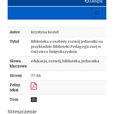
Zaloguj
Toggle
navigati
Autor
Krystyna Kozieł
Tytuł
Biblioteka a osobisty rozwój jednostki na
przykładzie Biblioteki Pedagogicznej w
Ostrowcu Świętokrzyskim
Słowa
edukacja, rozwój, biblioteka, jednostka
kluczowe
Strony
77-86
Pełny
tekst
Tom
31
Streszczenie