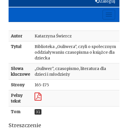
Zaloguj
Toggle
navigati
Autor
Katarzyna Świercz
Tytuł
Biblioteka „Guliwera”, czyli o społecznym
oddziaływaniu czasopisma o książce dla
dziecka
Słowa
„Guliwer”, czasopismo, literatura dla
kluczowe
dzieci i młodzieży
Strony
165-175
Pełny
tekst
Tom
31
Streszczenie