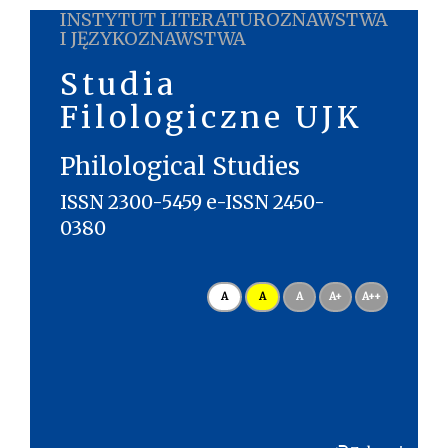
INSTYTUT LITERATUROZNAWSTWA
I JĘZYKOZNAWSTWA
Studia
Filologiczne UJK
Philological Studies
ISSN 2300-5459 e-ISSN 2450-
0380
A
A
A
A+
A++