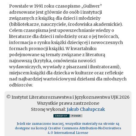
Powstałe w 1991 roku czasopismo „Guliwer”
adresowane jest głównie do osób i instytucji
związanych z książką dla dzieci i młodzieży
(bibliotekarze, nauczyciele, środowiska akademickie).
Celem czasopisma jest upowszechnianie wiedzy o
literaturze dla dzieci i młodzieży oraz o jej twórcach,
informacja o rynku książki dziecięcej i nowoczesnych
formach promocji książki. W kwartalniku
podejmowane są tematy związane z literaturą
najnowszą (krytyka, omówienia nowości
wydawniczych, wywiady z pisarzami i ilustratorami),
miejscem książki dla dziecka w kulturze oraz refleksje
nad najbardziej wartościowymi dziełami dla młodszych
odbiorców.
© Instytut Literaturoznawstwa i Językoznawstwa UJK 2026
Wszystkie prawa zastrzeżone
Stronę wykonał:
Jakub Chałupczak
Jeżeli nie zaznaczono inaczej, wszystkie materiały na stronie są
dostępne na licencji Creative Commons Attribution-NoDerivatives
4.0 International License