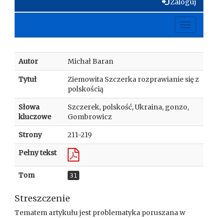
Zaloguj
Toggle
navigati
Autor
Michał Baran
Tytuł
Ziemowita Szczerka rozprawianie się z
polskością
Słowa
Szczerek, polskość, Ukraina, gonzo,
kluczowe
Gombrowicz
Strony
211-219
Pełny tekst
Tom
31
Streszczenie
Tematem artykułu jest problematyka poruszana w