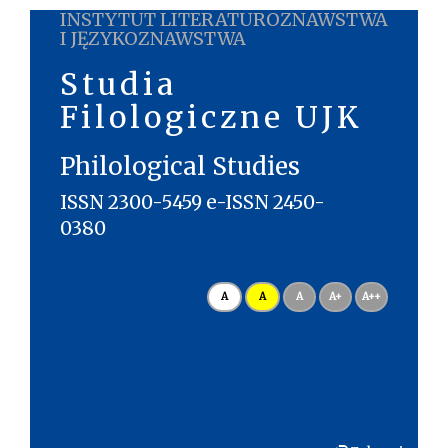
INSTYTUT LITERATUROZNAWSTWA
I JĘZYKOZNAWSTWA
Studia
Filologiczne UJK
Philological Studies
ISSN 2300-5459 e-ISSN 2450-
0380
A
A
A
A+
A++