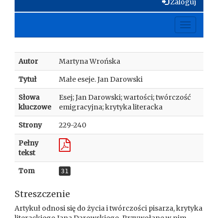
Zaloguj
Toggle
navigati
Autor
Martyna Wrońska
Tytuł
Małe eseje. Jan Darowski
Słowa
Esej; Jan Darowski; wartości; twórczość
kluczowe
emigracyjna; krytyka literacka
Strony
229-240
Pełny
tekst
Tom
31
Streszczenie
Artykuł odnosi się do życia i twórczości pisarza, krytyka