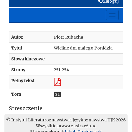
Zaloguj
Toggle
navigati
Autor
Piotr Rubacha
Tytuł
Wielkie dni małego Ponidzia
Słowa kluczowe
Strony
251-254
Pełny tekst
Tom
31
Streszczenie
© Instytut Literaturoznawstwa i Językoznawstwa UJK 2026
Wszystkie prawa zastrzeżone
Stronę wykonał:
Jakub Chałupczak