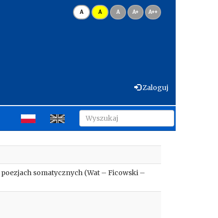
A
A
A
A+
A++
Zaloguj
h poezjach somatycznych (Wat – Ficowski –