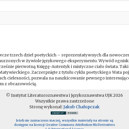
ze trzech dzieł poetyckich – reprezentatywnych dla nowoczesnej 
anurzonych w żywiole językowego eksperymentu. Wywód ogniskuj
śnie pierwotną Księgę-Autentyk i mistyczne ciało świata. Taki
 Matywieckiego. Zaczerpnięte z tytułu cyklu poetyckiego Wata po
ach cielesności, pozwala na naszkicowanie pewnego interesujące
m z obrazowością.
© Instytut Literaturoznawstwa i Językoznawstwa UJK 2026
Wszystkie prawa zastrzeżone
Stronę wykonał:
Jakub Chałupczak
Jeżeli nie zaznaczono inaczej, wszystkie materiały na stronie są
dostępne na licencji Creative Commons Attribution-NoDerivatives