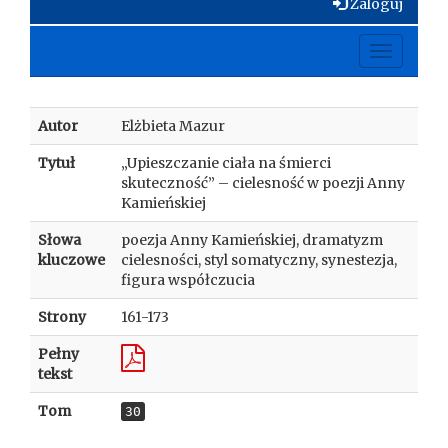
Zaloguj
Toggle
navigati
Autor
Elżbieta Mazur
Tytuł
„Upieszczanie ciała na śmierci
skuteczność” – cielesność w poezji Anny
Kamieńskiej
Słowa
poezja Anny Kamieńskiej, dramatyzm
kluczowe
cielesności, styl somatyczny, synestezja,
figura współczucia
Strony
161-173
Pełny
tekst
Tom
30