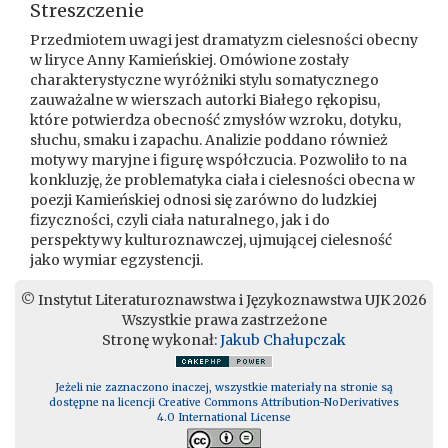
Streszczenie
Przedmiotem uwagi jest dramatyzm cielesności obecny
w liryce Anny Kamieńskiej. Omówione zostały
charakterystyczne wyróżniki stylu somatycznego
zauważalne w wierszach autorki Białego rękopisu,
które potwierdza obecność zmysłów wzroku, dotyku,
słuchu, smaku i zapachu. Analizie poddano również
motywy maryjne i figurę współczucia. Pozwoliło to na
konkluzję, że problematyka ciała i cielesności obecna w
poezji Kamieńskiej odnosi się zarówno do ludzkiej
fizyczności, czyli ciała naturalnego, jak i do
perspektywy kulturoznawczej, ujmującej cielesność
jako wymiar egzystencji.
© Instytut Literaturoznawstwa i Językoznawstwa UJK 2026
Wszystkie prawa zastrzeżone
Stronę wykonał:
Jakub Chałupczak
Jeżeli nie zaznaczono inaczej, wszystkie materiały na stronie są
dostępne na licencji Creative Commons Attribution-NoDerivatives
4.0 International License