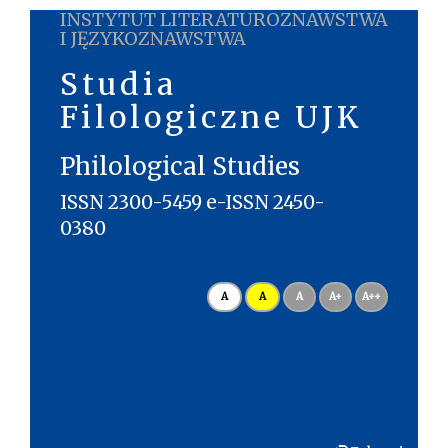
INSTYTUT LITERATUROZNAWSTWA
I JĘZYKOZNAWSTWA
Studia
Filologiczne UJK
Philological Studies
ISSN 2300-5459 e-ISSN 2450-
0380
A
A
A
A+
A++