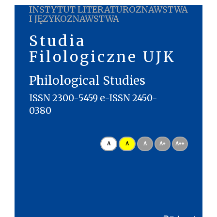
INSTYTUT LITERATUROZNAWSTWA
I JĘZYKOZNAWSTWA
Studia
Filologiczne UJK
Philological Studies
ISSN 2300-5459 e-ISSN 2450-
0380
A
A
A
A+
A++