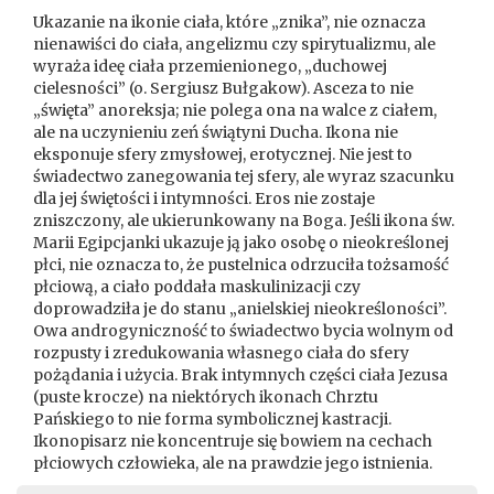
Ukazanie na ikonie ciała, które „znika”, nie oznacza
nienawiści do ciała, angelizmu czy spirytualizmu, ale
wyraża ideę ciała przemienionego, „duchowej
cielesności” (o. Sergiusz Bułgakow). Asceza to nie
„święta” anoreksja; nie polega ona na walce z ciałem,
ale na uczynieniu zeń świątyni Ducha. Ikona nie
eksponuje sfery zmysłowej, erotycznej. Nie jest to
świadectwo zanegowania tej sfery, ale wyraz szacunku
dla jej świętości i intymności. Eros nie zostaje
zniszczony, ale ukierunkowany na Boga. Jeśli ikona św.
Marii Egipcjanki ukazuje ją jako osobę o nieokreślonej
płci, nie oznacza to, że pustelnica odrzuciła tożsamość
płciową, a ciało poddała maskulinizacji czy
doprowadziła je do stanu „anielskiej nieokreśloności”.
Owa androgyniczność to świadectwo bycia wolnym od
rozpusty i zredukowania własnego ciała do sfery
pożądania i użycia. Brak intymnych części ciała Jezusa
(puste krocze) na niektórych ikonach Chrztu
Pańskiego to nie forma symbolicznej kastracji.
Ikonopisarz nie koncentruje się bowiem na cechach
płciowych człowieka, ale na prawdzie jego istnienia.