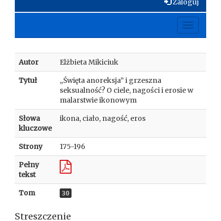
Zaloguj
Toggle
navigati
Autor
Elżbieta Mikiciuk
Tytuł
„Święta anoreksja” i grzeszna
seksualność? O ciele, nagości i erosie w
malarstwie ikonowym
Słowa
ikona, ciało, nagość, eros
kluczowe
Strony
175-196
Pełny
tekst
Tom
30
Streszczenie