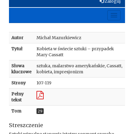
Zaloguj
Toggle
navigati
Autor
Michał Mazurkiewicz
Tytuł
Kobieta w świecie sztuki – przypadek
Mary Cassatt
Słowa
sztuka, malarstwo amerykańskie, Cassatt,
kluczowe
kobieta, impresjonizm
Strony
107-119
Pełny
tekst
Tom
29
Streszczenie