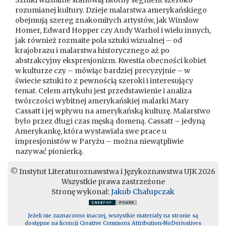
Sztuki wizualne stanowią istotny segment szeroko
rozumianej kultury. Dzieje malarstwa amerykańskiego
obejmują szereg znakomitych artystów, jak Winslow
Homer, Edward Hopper czy Andy Warhol i wielu innych,
jak również rozmaite pola sztuki wizualnej – od
krajobrazu i malarstwa historycznego aż po
abstrakcyjny ekspresjonizm. Kwestia obecności kobiet
w kulturze czy – mówiąc bardziej precyzyjnie – w
świecie sztuki to z pewnością szeroki i interesujący
temat. Celem artykułu jest przedstawienie i analiza
twórczości wybitnej amerykańskiej malarki Mary
Cassatt i jej wpływu na amerykańską kulturę. Malarstwo
było przez długi czas męską domeną. Cassatt – jedyną
Amerykankę, która wystawiała swe prace u
impresjonistów w Paryżu – można niewątpliwie
nazywać pionierką.
© Instytut Literaturoznawstwa i Językoznawstwa UJK 2026
Wszystkie prawa zastrzeżone
Stronę wykonał:
Jakub Chałupczak
Jeżeli nie zaznaczono inaczej, wszystkie materiały na stronie są
dostępne na licencji Creative Commons Attribution-NoDerivatives