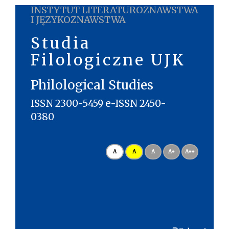
INSTYTUT LITERATUROZNAWSTWA
I JĘZYKOZNAWSTWA
Studia
Filologiczne UJK
Philological Studies
ISSN 2300-5459 e-ISSN 2450-
0380
A
A
A
A+
A++