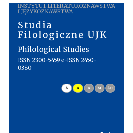
INSTYTUT LITERATUROZNAWSTWA
I JĘZYKOZNAWSTWA
Studia
Filologiczne UJK
Philological Studies
ISSN 2300-5459 e-ISSN 2450-
0380
A
A
A
A+
A++