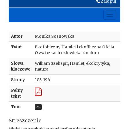
Zaloguj
Toggle
navigati
Autor
Monika Sosnowska
Tytuł
Ekofobiczny Hamlet i ekofiliczna Ofelia.
O związkach człowieka z naturą
Słowa
William Szekspir, Hamlet, ekokrytyka,
kluczowe
natura
Strony
183-196
Pełny
tekst
Tom
29
Streszczenie