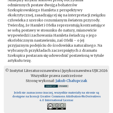
Niniejszy artykuł stanowi próbę odczytania
odmiennych postaw dwojga bohaterów
Szekspirowskiego Hamleta z perspektywy
ekokrytycznej, zasadzającej się na interpretacji związku
człowieka z szeroko rozumianym światem przyrody.
Twierdzę, że Hamlet i Ofelia reprezentują kontrastujące
se sobą postawy w stosunku do natury, mianowicie
wypowiedzi i zachowania Hamleta świadczą o jego
ekofobicznym nastawieniu, zaś Ofelii – o jej
przyjaznym podejściu do środowiska naturalnego. Na
wybranych przykładach zaczerpniętych z dramatu
Szekspira postaram się udowodnić postawioną w tytule
artykułu tezę.
© Instytut Literaturoznawstwa i Językoznawstwa UJK 2026
Wszystkie prawa zastrzeżone
Stronę wykonał:
Jakub Chałupczak
Jeżeli nie zaznaczono inaczej, wszystkie materiały na stronie są
dostępne na licencji Creative Commons Attribution-NoDerivatives
4.0 International License