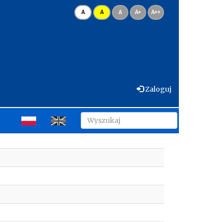
A
A
A
A+
A++
Zaloguj