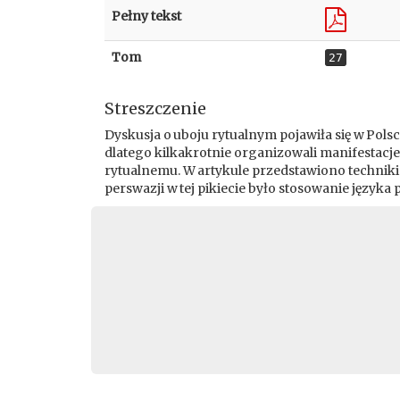
Pełny tekst
Tom
27
Streszczenie
Dyskusja o uboju rytualnym pojawiła się w Pols
dlatego kilkakrotnie organizowali manifestacj
rytualnemu. W artykule przedstawiono techniki p
perswazji w tej pikiecie było stosowanie języka