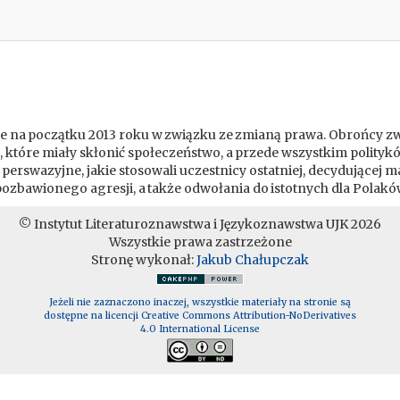
ce na początku 2013 roku w związku ze zmianą prawa. Obrońcy zwi
e, które miały skłonić społeczeństwo, a przede wszystkim polit
erswazyjne, jakie stosowali uczestnicy ostatniej, decydującej m
 pozbawionego agresji, a także odwołania do istotnych dla Polakó
© Instytut Literaturoznawstwa i Językoznawstwa UJK 2026
Wszystkie prawa zastrzeżone
Stronę wykonał:
Jakub Chałupczak
Jeżeli nie zaznaczono inaczej, wszystkie materiały na stronie są
dostępne na licencji Creative Commons Attribution-NoDerivatives
4.0 International License