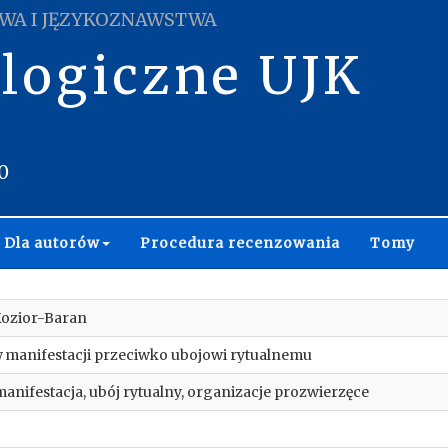
WA I JĘZYKOZNAWSTWA
ologiczne UJK
0
Dla autorów
Procedura recenzowania
Tomy
Kozior-Baran
 manifestacji przeciwko ubojowi rytualnemu
manifestacja, ubój rytualny, organizacje prozwierzęce