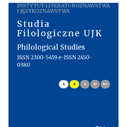
INSTYTUT LITERATUROZNAWSTWA
I JĘZYKOZNAWSTWA
Studia
Filologiczne UJK
Philological Studies
ISSN 2300-5459 e-ISSN 2450-
0380
A
A
A
A+
A++