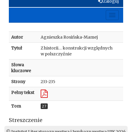
Zaloguj
Toggle
navigati
Autor
Agnieszka Rosińska-Mamej
Tytuł
Z historii… konstrukcji względnych
w polszczyźnie
Słowa
kluczowe
Strony
233-235
Pełny tekst
Tom
27
Streszczenie
© Instytut Literaturoznawstwa i Językoznawstwa UJK 2026