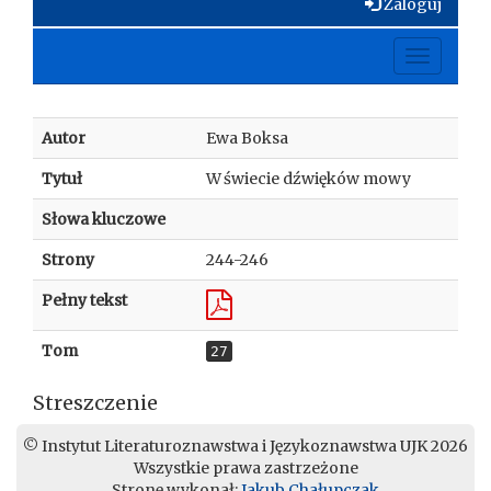
Zaloguj
Toggle
navigati
Autor
Ewa Boksa
Tytuł
W świecie dźwięków mowy
Słowa kluczowe
Strony
244-246
Pełny tekst
Tom
27
Streszczenie
© Instytut Literaturoznawstwa i Językoznawstwa UJK 2026
Wszystkie prawa zastrzeżone
Stronę wykonał:
Jakub Chałupczak