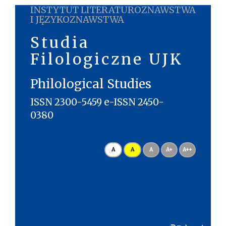
INSTYTUT LITERATUROZNAWSTWA
I JĘZYKOZNAWSTWA
Studia
Filologiczne UJK
Philological Studies
ISSN 2300-5459 e-ISSN 2450-
0380
A
A
A
A+
A++