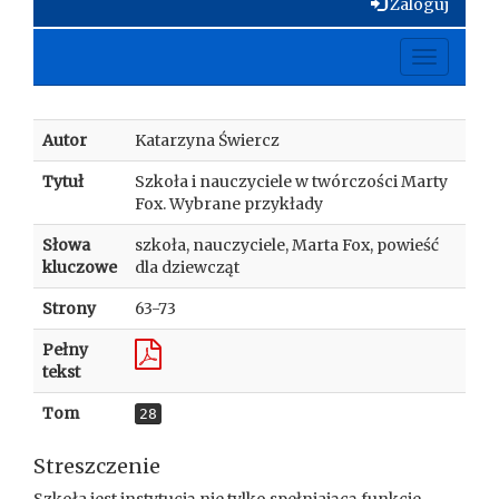
Zaloguj
Toggle
navigati
Autor
Katarzyna Świercz
Tytuł
Szkoła i nauczyciele w twórczości Marty
Fox. Wybrane przykłady
Słowa
szkoła, nauczyciele, Marta Fox, powieść
kluczowe
dla dziewcząt
Strony
63-73
Pełny
tekst
Tom
28
Streszczenie