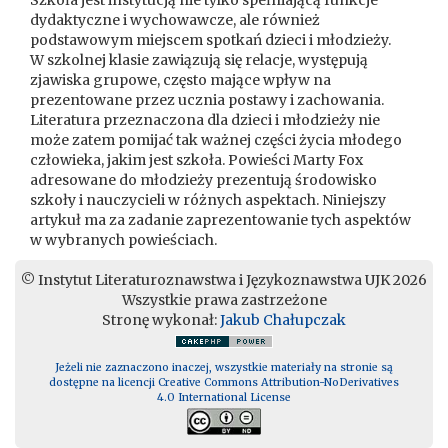
Szkoła jest instytucją nie tylko spełniającą funkcje
dydaktyczne i wychowawcze, ale również
podstawowym miejscem spotkań dzieci i młodzieży.
W szkolnej klasie zawiązują się relacje, występują
zjawiska grupowe, często mające wpływ na
prezentowane przez ucznia postawy i zachowania.
Literatura przeznaczona dla dzieci i młodzieży nie
może zatem pomijać tak ważnej części życia młodego
człowieka, jakim jest szkoła. Powieści Marty Fox
adresowane do młodzieży prezentują środowisko
szkoły i nauczycieli w różnych aspektach. Niniejszy
artykuł ma za zadanie zaprezentowanie tych aspektów
w wybranych powieściach.
© Instytut Literaturoznawstwa i Językoznawstwa UJK 2026
Wszystkie prawa zastrzeżone
Stronę wykonał:
Jakub Chałupczak
Jeżeli nie zaznaczono inaczej, wszystkie materiały na stronie są
dostępne na licencji Creative Commons Attribution-NoDerivatives
4.0 International License