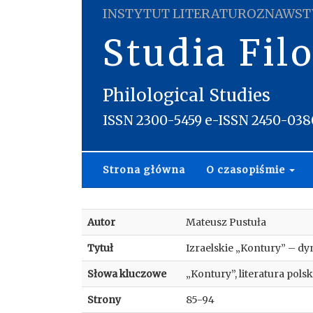
INSTYTUT LITERATUROZNAWST
Studia Fil
Philological Studies
ISSN 2300-5459 e-ISSN 2450-038
Strona główna
O czasopiśmie
Autor
Mateusz Pustuła
Tytuł
Izraelskie „Kontury” – d
Słowa kluczowe
„Kontury”, literatura pols
Strony
85-94