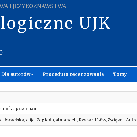
WA I JĘZYKOZNAWSTWA
ologiczne UJK
0
Dla autorów
Procedura recenzowania
Tomy
ynamika przemian
ko-izraelska, alija, Zagłada, almanach, Ryszard Löw, Związek Aut