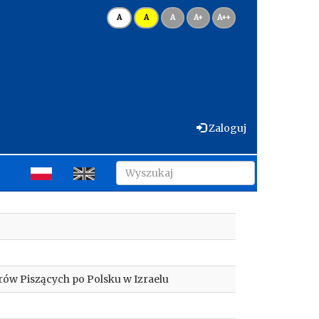
A
A
A
A+
A++
Zaloguj
orów Piszących po Polsku w Izraelu