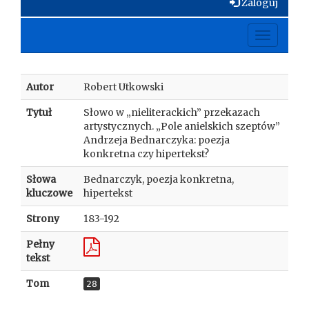
Zaloguj
Toggle
navigati
Autor
Robert Utkowski
Tytuł
Słowo w „nieliterackich” przekazach
artystycznych. „Pole anielskich szeptów”
Andrzeja Bednarczyka: poezja
konkretna czy hipertekst?
Słowa
Bednarczyk, poezja konkretna,
kluczowe
hipertekst
Strony
183-192
Pełny
tekst
Tom
28