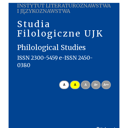
INSTYTUT LITERATUROZNAWSTWA
I JĘZYKOZNAWSTWA
Studia
Filologiczne UJK
Philological Studies
ISSN 2300-5459 e-ISSN 2450-
0380
A
A
A
A+
A++