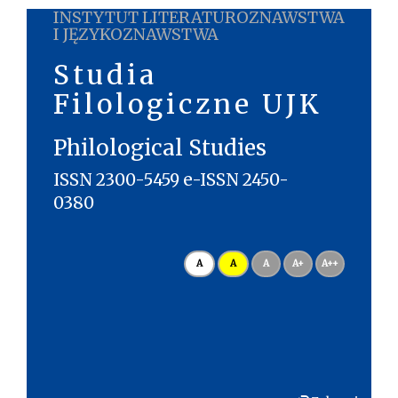
INSTYTUT LITERATUROZNAWSTWA
I JĘZYKOZNAWSTWA
Studia
Filologiczne UJK
Philological Studies
ISSN 2300-5459 e-ISSN 2450-
0380
A
A
A
A+
A++