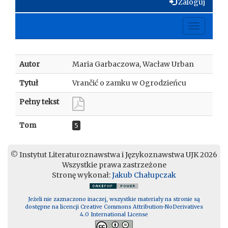
Zaloguj
Toggle
navigati
Autor
Maria Garbaczowa, Wacław Urban
Tytuł
Vrančić o zamku w Ogrodzieńcu
Pełny tekst
Tom
5
© Instytut Literaturoznawstwa i Językoznawstwa UJK 2026
Wszystkie prawa zastrzeżone
Stronę wykonał:
Jakub Chałupczak
Jeżeli nie zaznaczono inaczej, wszystkie materiały na stronie są
dostępne na licencji Creative Commons Attribution-NoDerivatives
4.0 International License