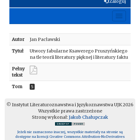
Zaloguj
Toggle
navigati
Autor
Jan Pacławski
Tytuł
Utwory fabularne Ksawerego Pruszyńskiego
na tle teorii literatury pięknej i literatury faktu
Pełny
tekst
Tom
5
© Instytut Literaturoznawstwa i Językoznawstwa UJK 2026
Wszystkie prawa zastrzeżone
Stronę wykonał:
Jakub Chałupczak
Jeżeli nie zaznaczono inaczej, wszystkie materiały na stronie są
dostępne na licencji Creative Commons Attribution-NoDerivatives