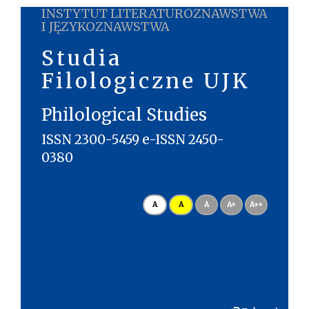
INSTYTUT LITERATUROZNAWSTWA
I JĘZYKOZNAWSTWA
Studia
Filologiczne UJK
Philological Studies
ISSN 2300-5459 e-ISSN 2450-
0380
A
A
A
A+
A++