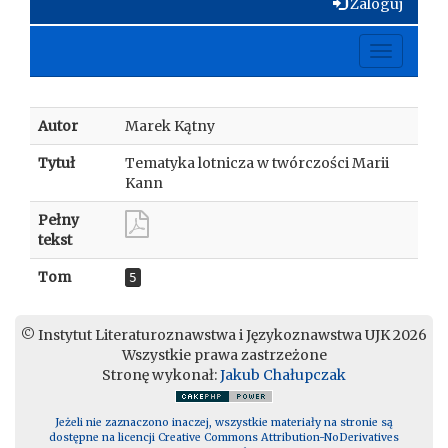
Zaloguj
Toggle
navigati
Autor
Marek Kątny
Tytuł
Tematyka lotnicza w twórczości Marii
Kann
Pełny
tekst
Tom
5
© Instytut Literaturoznawstwa i Językoznawstwa UJK 2026
Wszystkie prawa zastrzeżone
Stronę wykonał:
Jakub Chałupczak
Jeżeli nie zaznaczono inaczej, wszystkie materiały na stronie są
dostępne na licencji Creative Commons Attribution-NoDerivatives