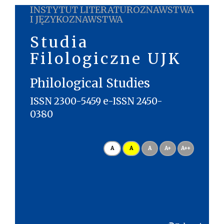
INSTYTUT LITERATUROZNAWSTWA
I JĘZYKOZNAWSTWA
Studia
Filologiczne UJK
Philological Studies
ISSN 2300-5459 e-ISSN 2450-
0380
A
A
A
A+
A++