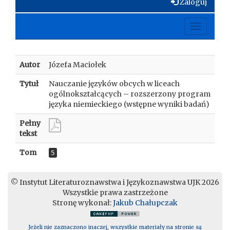
Zaloguj
Toggle
navigati
Autor
Józefa Maciołek
Tytuł
Nauczanie języków obcych w liceach
ogólnokształcących – rozszerzony program
języka niemieckiego (wstępne wyniki badań)
Pełny
tekst
Tom
5
© Instytut Literaturoznawstwa i Językoznawstwa UJK 2026
Wszystkie prawa zastrzeżone
Stronę wykonał:
Jakub Chałupczak
Jeżeli nie zaznaczono inaczej, wszystkie materiały na stronie są