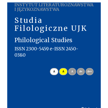
INSTYTUT LITERATUROZNAWSTWA
I JĘZYKOZNAWSTWA
Studia
Filologiczne UJK
Philological Studies
ISSN 2300-5459 e-ISSN 2450-
0380
A
A
A
A+
A++