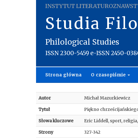
INSTYTUT LITERATUROZNAWST
Studia Fil
Philological Studies
ISSN 2300-5459 e-ISSN 2450-038
Strona główna
O czasopiśmie
Autor
Michał Mazurkiewicz
Tytuł
Piękno chrześcijańskiego
Słowa kluczowe
Eric Liddell, sport, religi
Strony
327-342