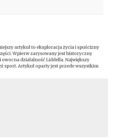
ejszy artykuł to eksploracja życia i spuścizny
części. Wpierw zarysowany jest historyczny
i owocna działalność Liddella. Największy
ż sport. Artykuł oparty jest przede wszystkim