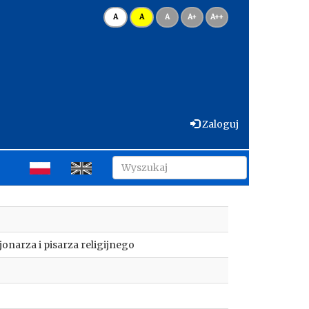
A
A
A
A+
A++
Zaloguj
onarza i pisarza religijnego