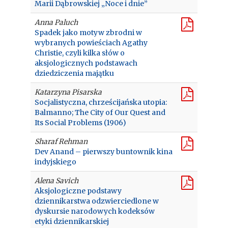
Marii Dąbrowskiej „Noce i dnie”
Anna Paluch
Spadek jako motyw zbrodni w
wybranych powieściach Agathy
Christie, czyli kilka słów o
aksjologicznych podstawach
dziedziczenia majątku
Katarzyna Pisarska
Socjalistyczna, chrześcijańska utopia:
Balmanno; The City of Our Quest and
Its Social Problems (1906)
Sharaf Rehman
Dev Anand – pierwszy buntownik kina
indyjskiego
Alena Savich
Aksjologiczne podstawy
dziennikarstwa odzwierciedlone w
dyskursie narodowych kodeksów
etyki dziennikarskiej