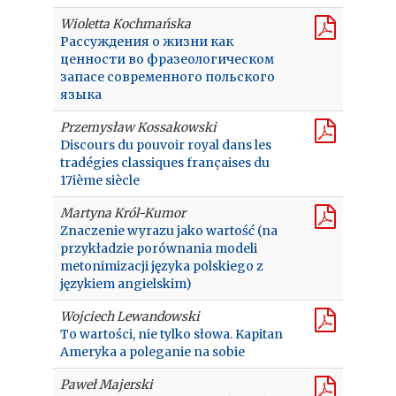
Wioletta Kochmańska
Рассуждения о жизни как
ценности во фразеологическом
запасе современного польского
языка
Przemysław Kossakowski
Discours du pouvoir royal dans les
tradégies classiques françaises du
17ième siècle
Martyna Król-Kumor
Znaczenie wyrazu jako wartość (na
przykładzie porównania modeli
metonimizacji języka polskiego z
językiem angielskim)
Wojciech Lewandowski
To wartości, nie tylko słowa. Kapitan
Ameryka a poleganie na sobie
Paweł Majerski