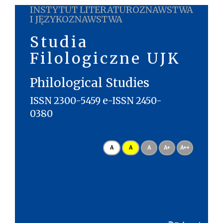
INSTYTUT LITERATUROZNAWSTWA
I JĘZYKOZNAWSTWA
Studia
Filologiczne UJK
Philological Studies
ISSN 2300-5459 e-ISSN 2450-
0380
A
A
A
A+
A++