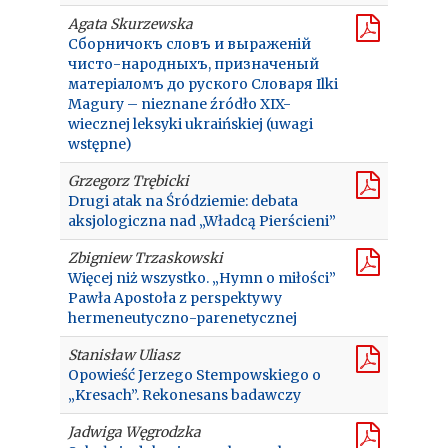
Agata Skurzewska
Сборничокъ словъ и выраженій
чисто-народныхъ, призначеный
матеріаломъ до руского Словаря Ilki
Magury – nieznane źródło XIX-
wiecznej leksyki ukraińskiej (uwagi
wstępne)
Grzegorz Trębicki
Drugi atak na Śródziemie: debata
aksjologiczna nad „Władcą Pierścieni”
Zbigniew Trzaskowski
Więcej niż wszystko. „Hymn o miłości”
Pawła Apostoła z perspektywy
hermeneutyczno-parenetycznej
Stanisław Uliasz
Opowieść Jerzego Stempowskiego o
„Kresach”. Rekonesans badawczy
Jadwiga Węgrodzka