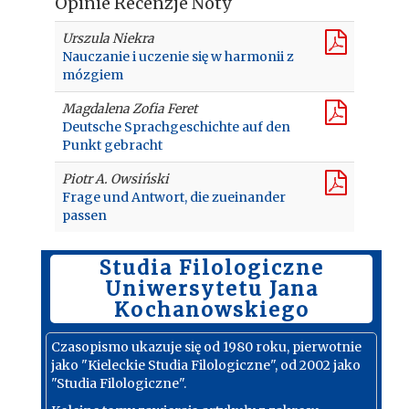
Opinie Recenzje Noty
Urszula Niekra
Nauczanie i uczenie się w harmonii z
mózgiem
Magdalena Zofia Feret
Deutsche Sprachgeschichte auf den
Punkt gebracht
Piotr A. Owsiński
Frage und Antwort, die zueinander
passen
Studia Filologiczne
Uniwersytetu Jana
Kochanowskiego
Czasopismo ukazuje się od 1980 roku, pierwotnie
jako "Kieleckie Studia Filologiczne", od 2002 jako
"Studia Filologiczne".