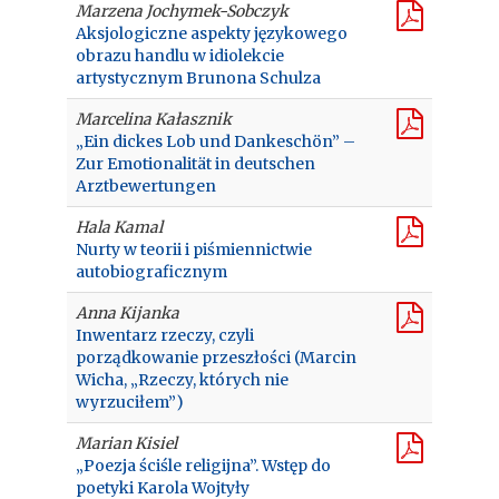
Marzena Jochymek-Sobczyk
Aksjologiczne aspekty językowego
obrazu handlu w idiolekcie
artystycznym Brunona Schulza
Marcelina Kałasznik
„Ein dickes Lob und Dankeschön” –
Zur Emotionalität in deutschen
Arztbewertungen
Hala Kamal
Nurty w teorii i piśmiennictwie
autobiograficznym
Anna Kijanka
Inwentarz rzeczy, czyli
porządkowanie przeszłości (Marcin
Wicha, „Rzeczy, których nie
wyrzuciłem”)
Marian Kisiel
„Poezja ściśle religijna”. Wstęp do
poetyki Karola Wojtyły