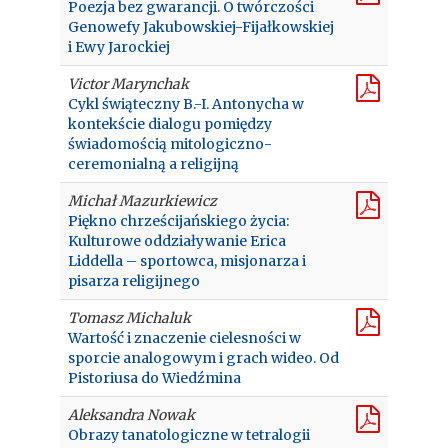
Poezja bez gwarancji. O twórczości
Genowefy Jakubowskiej-Fijałkowskiej
i Ewy Jarockiej
Victor Marynchak
Cykl świąteczny B.-I. Antonycha w
kontekście dialogu pomiędzy
świadomością mitologiczno-
ceremonialną a religijną
Michał Mazurkiewicz
Piękno chrześcijańskiego życia:
Kulturowe oddziaływanie Erica
Liddella – sportowca, misjonarza i
pisarza religijnego
Tomasz Michaluk
Wartość i znaczenie cielesności w
sporcie analogowym i grach wideo. Od
Pistoriusa do Wiedźmina
Aleksandra Nowak
Obrazy tanatologiczne w tetralogii