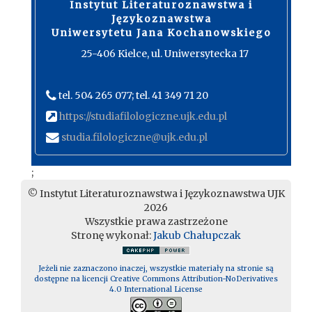
Instytut Literaturoznawstwa i
Językoznawstwa
Uniwersytetu Jana Kochanowskiego
25-406 Kielce, ul. Uniwersytecka 17
tel. 504 265 077; tel. 41 349 71 20
https://studiafilologiczne.ujk.edu.pl
studia.filologiczne@ujk.edu.pl
;
© Instytut Literaturoznawstwa i Językoznawstwa UJK
2026
Wszystkie prawa zastrzeżone
Stronę wykonał:
Jakub Chałupczak
Jeżeli nie zaznaczono inaczej, wszystkie materiały na stronie są
dostępne na licencji Creative Commons Attribution-NoDerivatives
4.0 International License