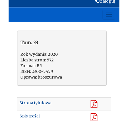
Zaloguj
Toggle
navigati
Tom. 33
Rok wydania: 2020
Liczba stron: 572
Format: B5
ISSN: 2300-5459
Oprawa: broszurowa
Strona tytułowa
Spis treści