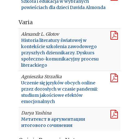
Szkoła i edukacja w wybranych
powieściach dla dzieci Davida Almonda
Varia
Alexandr L. Glotov
Historia literatury światowej w
kontekście szkolenia zawodowego
przyszłych dziennikarzy. Dyskurs
społeczno-komunikacyjny procesu
literackiego
Agnieszka Strzałka
Uczenie się języków obcych online
przez dorosłych w czasie pandemii:
studium jakościowe efektów
emocjonalnych
Darya Yashina
Метатекст в аргументации
итогового сочинения