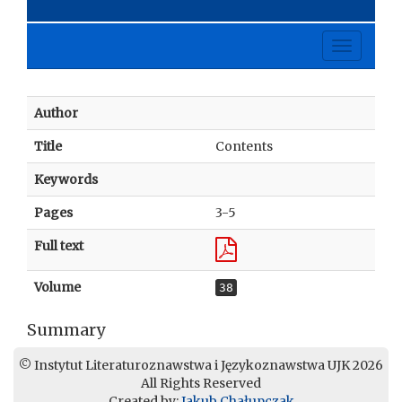
Toggle
navigati
Author
Title
Contents
Keywords
Pages
3-5
Full text
Volume
38
Summary
© Instytut Literaturoznawstwa i Językoznawstwa UJK 2026
All Rights Reserved
Created by:
Jakub Chałupczak