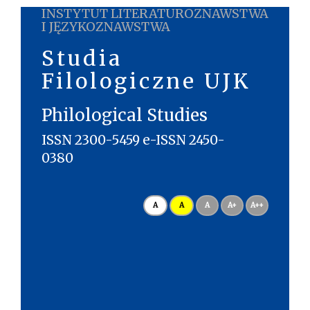
INSTYTUT LITERATUROZNAWSTWA
I JĘZYKOZNAWSTWA
Studia
Filologiczne UJK
Philological Studies
ISSN 2300-5459 e-ISSN 2450-
0380
A
A
A
A+
A++