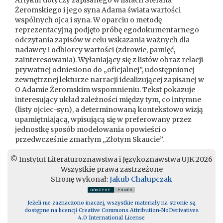
Artykuł dotyczy zapisanego w listach Stefana
Żeromskiego i jego syna Adama świata wartości
wspólnych ojca i syna. W oparciu o metodę
reprezentacyjną podjęto próbę egodokumentarnego
odczytania zapisów w celu wskazania ważnych dla
nadawcy i odbiorcy wartości (zdrowie, pamięć,
zainteresowania). Wyłaniający się z listów obraz relacji
prywatnej odniesiono do „oficjalnej”, udostępnionej
zewnętrznej lekturze narracji idealizującej zapisanej w
O Adamie Żeromskim wspomnieniu. Tekst pokazuje
interesujący układ zależności między tym, co intymne
(listy ojciec-syn), a determinowaną kontekstowo wizją
upamiętniającą, wpisującą się w preferowany przez
jednostkę sposób modelowania opowieści o
przedwcześnie zmarłym „Złotym Skaucie”.
© Instytut Literaturoznawstwa i Językoznawstwa UJK 2026
Wszystkie prawa zastrzeżone
Stronę wykonał:
Jakub Chałupczak
Jeżeli nie zaznaczono inaczej, wszystkie materiały na stronie są
dostępne na licencji Creative Commons Attribution-NoDerivatives
4.0 International License