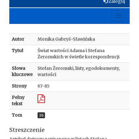
Zaloguj
Toggle
navigati
Autor
Monika Gabryś-Sławińska
Tytuł
Świat wartości Adama i Stefana
Żeromskich w świetle korespondencji
Słowa
Stefan Żeromski, listy, egodokumenty,
kluczowe
wartości
Strony
67-85
Pełny
tekst
Tom
36
Streszczenie