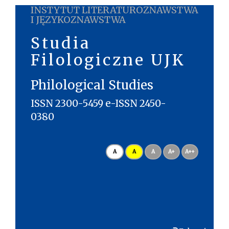
INSTYTUT LITERATUROZNAWSTWA
I JĘZYKOZNAWSTWA
Studia
Filologiczne UJK
Philological Studies
ISSN 2300-5459 e-ISSN 2450-
0380
A
A
A
A+
A++