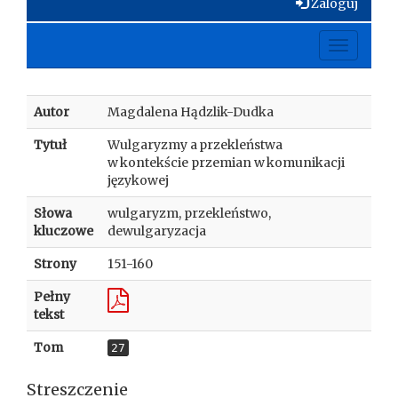
Zaloguj
Toggle
navigati
Autor
Magdalena Hądzlik-Dudka
Tytuł
Wulgaryzmy a przekleństwa
w kontekście przemian w komunikacji
językowej
Słowa
wulgaryzm, przekleństwo,
kluczowe
dewulgaryzacja
Strony
151-160
Pełny
tekst
Tom
27
Streszczenie